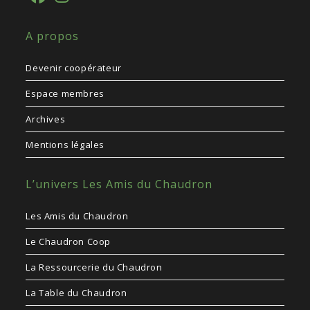
S’ouvre
S’ouvre
A propos
dans
dans
un
un
Devenir coopérateur
nouvel
nouvel
onglet
onglet
Espace membres
Archives
Mentions légales
L’univers Les Amis du Chaudron
Les Amis du Chaudron
Le Chaudron Coop
La Ressourcerie du Chaudron
La Table du Chaudron