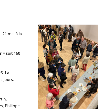
 21 mai à la
 = soit 160
25.
La
s jours
.
tin,
s, Philippe